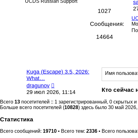
с
UCDS Russian Support
s
2
1027
UC
Сообщения:
Мо
По
14664
Последнее
Kuga (Escape) 3.5, 2026:
Имя пользова
сообщение
What…
Перейти
dragunov
Кто сейчас 
к
29 июл 2026, 11:14
последнему
Всего
13
посетителей :: 1 зарегистрированный, 0 скрытых и
сообщению
Больше всего посетителей (
10828
) здесь было 30 май 2026,
Статистика
Всего сообщений:
19710
• Всего тем:
2336
• Всего пользова