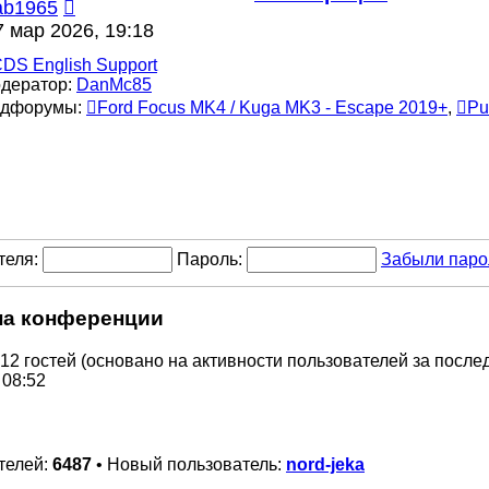
ообщение
Перейти
ab1965
к
7 мар 2026, 19:18
последнему
DS English Support
сообщению
дератор:
DanMc85
дфорумы:
Ford Focus MK4 / Kuga MK3 - Escape 2019+
,
Pu
теля:
Пароль:
Забыли паро
на конференции
 12 гостей (основано на активности пользователей за после
 08:52
телей:
6487
• Новый пользователь:
nord-jeka