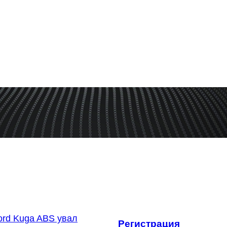
оследнее
ord Kuga ABS увал
Регистрация