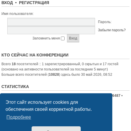
ВХОД
•
РЕГИСТРАЦИЯ
Имя пользователя:
Пароль:
Забыли пароль?
Запомнить меня
КТО СЕЙЧАС НА КОНФЕРЕНЦИИ
Всего
18
посетителей :: 1 зарегистрированный, 0 скрытых и 17 гостей
(основано на активности пользователей за последние 5 минут)
Больше всего посетителей (
10828
) здесь было 30 май 2026, 08:52
СТАТИСТИКА
Всего сообщений:
19710
• Всего тем:
2336
• Всего пользователей:
6487
•
Новый пользователь:
nord-jeka
Этот сайт использует cookies для
обеспечения своей корректной работы.
Список форумов
Связаться с администрацией
Подробнее
Создано на основе
phpBB
® Forum Software © phpBB Limited