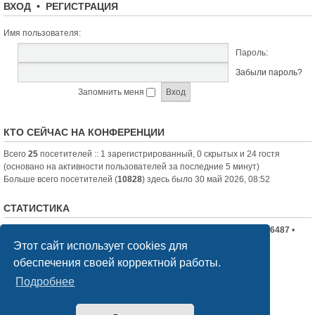
ВХОД
•
РЕГИСТРАЦИЯ
Имя пользователя:
Пароль:
Забыли пароль?
Запомнить меня
КТО СЕЙЧАС НА КОНФЕРЕНЦИИ
Всего
25
посетителей :: 1 зарегистрированный, 0 скрытых и 24 гостя
(основано на активности пользователей за последние 5 минут)
Больше всего посетителей (
10828
) здесь было 30 май 2026, 08:52
СТАТИСТИКА
Всего сообщений:
19710
• Всего тем:
2336
• Всего пользователей:
6487
•
Новый пользователь:
nord-jeka
Этот сайт использует cookies для
обеспечения своей корректной работы.
Список форумов
Связаться с администрацией
Подробнее
Создано на основе
phpBB
® Forum Software © phpBB Limited