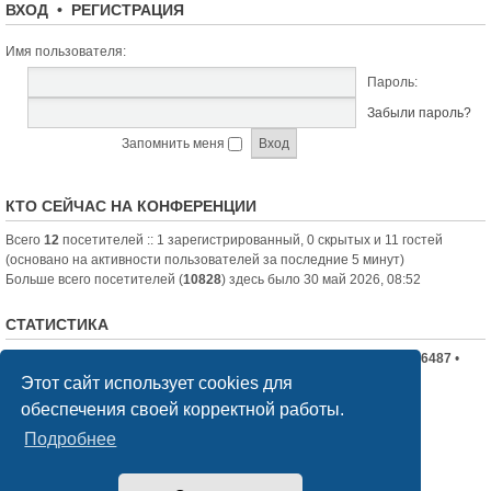
ВХОД
•
РЕГИСТРАЦИЯ
Имя пользователя:
Пароль:
Забыли пароль?
Запомнить меня
КТО СЕЙЧАС НА КОНФЕРЕНЦИИ
Всего
12
посетителей :: 1 зарегистрированный, 0 скрытых и 11 гостей
(основано на активности пользователей за последние 5 минут)
Больше всего посетителей (
10828
) здесь было 30 май 2026, 08:52
СТАТИСТИКА
Всего сообщений:
19710
• Всего тем:
2336
• Всего пользователей:
6487
•
Новый пользователь:
nord-jeka
Этот сайт использует cookies для
обеспечения своей корректной работы.
Список форумов
Связаться с администрацией
Подробнее
Создано на основе
phpBB
® Forum Software © phpBB Limited