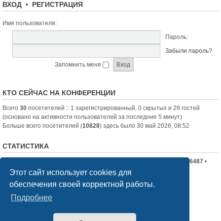
ВХОД
•
РЕГИСТРАЦИЯ
Имя пользователя:
Пароль:
Забыли пароль?
Запомнить меня
КТО СЕЙЧАС НА КОНФЕРЕНЦИИ
Всего
30
посетителей :: 1 зарегистрированный, 0 скрытых и 29 гостей
(основано на активности пользователей за последние 5 минут)
Больше всего посетителей (
10828
) здесь было 30 май 2026, 08:52
СТАТИСТИКА
Всего сообщений:
19710
• Всего тем:
2336
• Всего пользователей:
6487
•
Новый пользователь:
nord-jeka
Этот сайт использует cookies для
обеспечения своей корректной работы.
Список форумов
Связаться с администрацией
Подробнее
Создано на основе
phpBB
® Forum Software © phpBB Limited