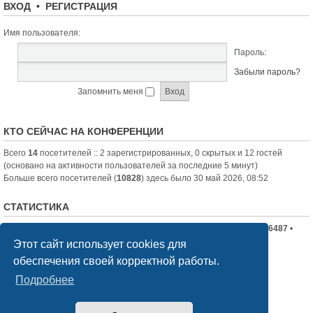
ВХОД
•
РЕГИСТРАЦИЯ
Имя пользователя:
Пароль:
Забыли пароль?
Запомнить меня
КТО СЕЙЧАС НА КОНФЕРЕНЦИИ
Всего
14
посетителей :: 2 зарегистрированных, 0 скрытых и 12 гостей
(основано на активности пользователей за последние 5 минут)
Больше всего посетителей (
10828
) здесь было 30 май 2026, 08:52
СТАТИСТИКА
Всего сообщений:
19710
• Всего тем:
2336
• Всего пользователей:
6487
•
Новый пользователь:
nord-jeka
Этот сайт использует cookies для
обеспечения своей корректной работы.
Список форумов
Связаться с администрацией
Подробнее
Создано на основе
phpBB
® Forum Software © phpBB Limited