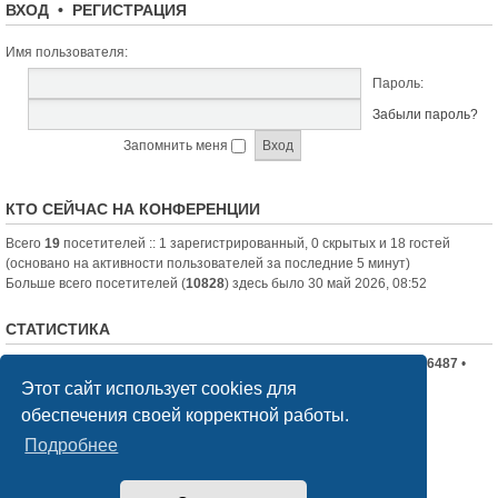
ВХОД
•
РЕГИСТРАЦИЯ
Имя пользователя:
Пароль:
Забыли пароль?
Запомнить меня
КТО СЕЙЧАС НА КОНФЕРЕНЦИИ
Всего
19
посетителей :: 1 зарегистрированный, 0 скрытых и 18 гостей
(основано на активности пользователей за последние 5 минут)
Больше всего посетителей (
10828
) здесь было 30 май 2026, 08:52
СТАТИСТИКА
Всего сообщений:
19710
• Всего тем:
2336
• Всего пользователей:
6487
•
Новый пользователь:
nord-jeka
Этот сайт использует cookies для
обеспечения своей корректной работы.
Список форумов
Связаться с администрацией
Подробнее
Создано на основе
phpBB
® Forum Software © phpBB Limited