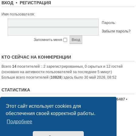
ВХОД
•
РЕГИСТРАЦИЯ
Имя пользователя:
Пароль:
Забыли пароль?
Запомнить меня
КТО СЕЙЧАС НА КОНФЕРЕНЦИИ
Всего
14
посетителей :: 2 зарегистрированных, 0 скрытых и 12 гостей
(основано на активности пользователей за последние 5 минут)
Больше всего посетителей (
10828
) здесь было 30 май 2026, 08:52
СТАТИСТИКА
Всего сообщений:
19710
• Всего тем:
2336
• Всего пользователей:
6487
•
Новый пользователь:
nord-jeka
Этот сайт использует cookies для
обеспечения своей корректной работы.
Список форумов
Связаться с администрацией
Подробнее
Создано на основе
phpBB
® Forum Software © phpBB Limited