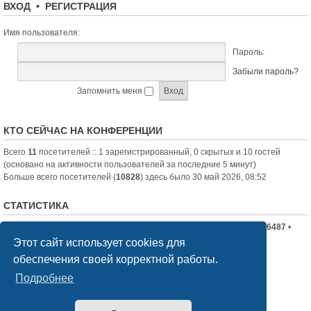
ВХОД
•
РЕГИСТРАЦИЯ
Имя пользователя:
Пароль:
Забыли пароль?
Запомнить меня
КТО СЕЙЧАС НА КОНФЕРЕНЦИИ
Всего
11
посетителей :: 1 зарегистрированный, 0 скрытых и 10 гостей
(основано на активности пользователей за последние 5 минут)
Больше всего посетителей (
10828
) здесь было 30 май 2026, 08:52
СТАТИСТИКА
Всего сообщений:
19710
• Всего тем:
2336
• Всего пользователей:
6487
•
Новый пользователь:
nord-jeka
Этот сайт использует cookies для
обеспечения своей корректной работы.
Список форумов
Связаться с администрацией
Подробнее
Создано на основе
phpBB
® Forum Software © phpBB Limited