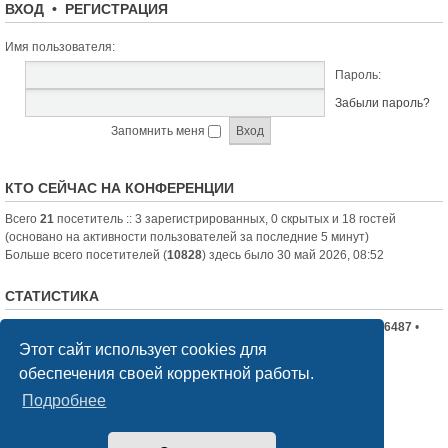
ВХОД
•
РЕГИСТРАЦИЯ
Имя пользователя:
Пароль:
Забыли пароль?
Запомнить меня
КТО СЕЙЧАС НА КОНФЕРЕНЦИИ
Всего
21
посетитель :: 3 зарегистрированных, 0 скрытых и 18 гостей
(основано на активности пользователей за последние 5 минут)
Больше всего посетителей (
10828
) здесь было 30 май 2026, 08:52
СТАТИСТИКА
Всего сообщений:
19710
• Всего тем:
2336
• Всего пользователей:
6487
•
Новый пользователь:
nord-jeka
Этот сайт использует cookies для
обеспечения своей корректной работы.
Список форумов
Связаться с администрацией
Подробнее
Создано на основе
phpBB
® Forum Software © phpBB Limited