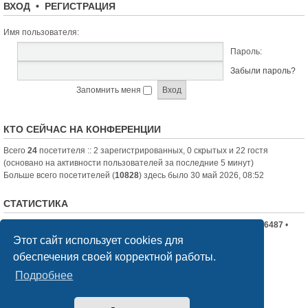
ВХОД
•
РЕГИСТРАЦИЯ
Имя пользователя:
Пароль:
Забыли пароль?
Запомнить меня
КТО СЕЙЧАС НА КОНФЕРЕНЦИИ
Всего
24
посетителя :: 2 зарегистрированных, 0 скрытых и 22 гостя
(основано на активности пользователей за последние 5 минут)
Больше всего посетителей (
10828
) здесь было 30 май 2026, 08:52
СТАТИСТИКА
Всего сообщений:
19710
• Всего тем:
2336
• Всего пользователей:
6487
•
Новый пользователь:
nord-jeka
Этот сайт использует cookies для
обеспечения своей корректной работы.
Список форумов
Связаться с администрацией
Подробнее
Создано на основе
phpBB
® Forum Software © phpBB Limited