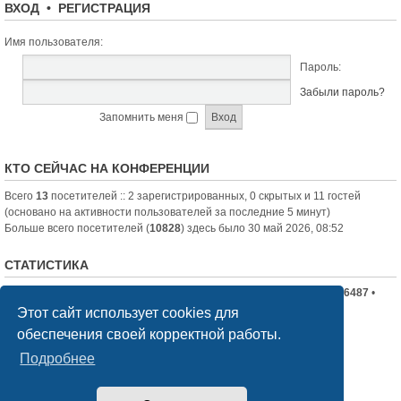
ВХОД
•
РЕГИСТРАЦИЯ
Имя пользователя:
Пароль:
Забыли пароль?
Запомнить меня
КТО СЕЙЧАС НА КОНФЕРЕНЦИИ
Всего
13
посетителей :: 2 зарегистрированных, 0 скрытых и 11 гостей
(основано на активности пользователей за последние 5 минут)
Больше всего посетителей (
10828
) здесь было 30 май 2026, 08:52
СТАТИСТИКА
Всего сообщений:
19710
• Всего тем:
2336
• Всего пользователей:
6487
•
Новый пользователь:
nord-jeka
Этот сайт использует cookies для
обеспечения своей корректной работы.
Список форумов
Связаться с администрацией
Подробнее
Создано на основе
phpBB
® Forum Software © phpBB Limited