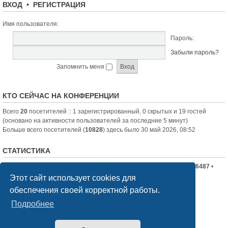
ВХОД
•
РЕГИСТРАЦИЯ
Имя пользователя:
Пароль:
Забыли пароль?
Запомнить меня
КТО СЕЙЧАС НА КОНФЕРЕНЦИИ
Всего
20
посетителей :: 1 зарегистрированный, 0 скрытых и 19 гостей
(основано на активности пользователей за последние 5 минут)
Больше всего посетителей (
10828
) здесь было 30 май 2026, 08:52
СТАТИСТИКА
Всего сообщений:
19710
• Всего тем:
2336
• Всего пользователей:
6487
•
Новый пользователь:
nord-jeka
Этот сайт использует cookies для
обеспечения своей корректной работы.
Список форумов
Связаться с администрацией
Подробнее
Создано на основе
phpBB
® Forum Software © phpBB Limited