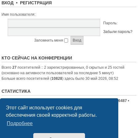
ВХОД
•
РЕГИСТРАЦИЯ
Имя пользователя:
Пароль:
Забыли пароль?
Запомнить меня
КТО СЕЙЧАС НА КОНФЕРЕНЦИИ
Всего
27
посетителей :: 2 зарегистрированных, 0 скрытых и 25 гостей
(основано на активности пользователей за последние 5 минут)
Больше всего посетителей (
10828
) здесь было 30 май 2026, 08:52
СТАТИСТИКА
Всего сообщений:
19710
• Всего тем:
2336
• Всего пользователей:
6487
•
Новый пользователь:
nord-jeka
Этот сайт использует cookies для
обеспечения своей корректной работы.
Список форумов
Связаться с администрацией
Подробнее
Создано на основе
phpBB
® Forum Software © phpBB Limited