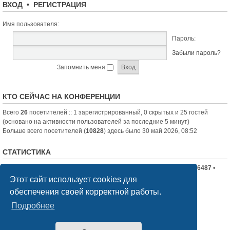
ВХОД
•
РЕГИСТРАЦИЯ
Имя пользователя:
Пароль:
Забыли пароль?
Запомнить меня
КТО СЕЙЧАС НА КОНФЕРЕНЦИИ
Всего
26
посетителей :: 1 зарегистрированный, 0 скрытых и 25 гостей
(основано на активности пользователей за последние 5 минут)
Больше всего посетителей (
10828
) здесь было 30 май 2026, 08:52
СТАТИСТИКА
Всего сообщений:
19710
• Всего тем:
2336
• Всего пользователей:
6487
•
Новый пользователь:
nord-jeka
Этот сайт использует cookies для
обеспечения своей корректной работы.
Список форумов
Связаться с администрацией
Подробнее
Создано на основе
phpBB
® Forum Software © phpBB Limited