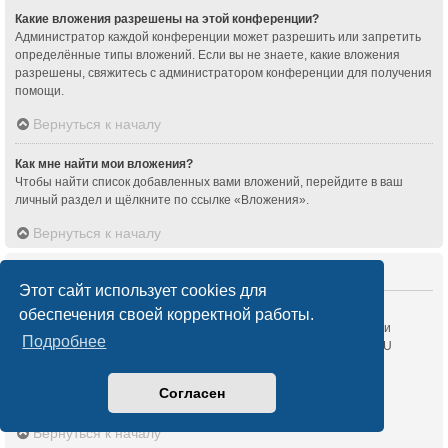
Какие вложения разрешены на этой конференции?
Администратор каждой конференции может разрешить или запретить
определённые типы вложений. Если вы не знаете, какие вложения
разрешены, свяжитесь с администратором конференции для получения
помощи.
Вернуться к началу
Как мне найти мои вложения?
Чтобы найти список добавленных вами вложений, перейдите в ваш
личный раздел и щёлкните по ссылке «Вложения».
Вернуться к началу
Информация о phpBB
Этот сайт использует cookies для
Кто написал эту конференцию?
обеспечения своей корректной работы.
Это программное обеспечение (в его исходной форме) создано и
Подробнее
распространяется
phpBB Limited
. Оно доступно на условиях GNU
General Public Licence, версии 2 (GPL-2.0) и может свободно
распространяться. Для получения более подробных сведений
Согласен
перейдите по ссылке
About phpBB
.
Вернуться к началу