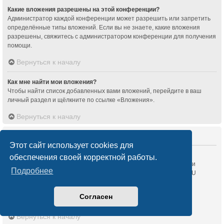
Какие вложения разрешены на этой конференции?
Администратор каждой конференции может разрешить или запретить
определённые типы вложений. Если вы не знаете, какие вложения
разрешены, свяжитесь с администратором конференции для получения
помощи.
Вернуться к началу
Как мне найти мои вложения?
Чтобы найти список добавленных вами вложений, перейдите в ваш
личный раздел и щёлкните по ссылке «Вложения».
Вернуться к началу
Информация о phpBB
Этот сайт использует cookies для
Кто написал эту конференцию?
обеспечения своей корректной работы.
Это программное обеспечение (в его исходной форме) создано и
Подробнее
распространяется
phpBB Limited
. Оно доступно на условиях GNU
General Public Licence, версии 2 (GPL-2.0) и может свободно
распространяться. Для получения более подробных сведений
Согласен
перейдите по ссылке
About phpBB
.
Вернуться к началу