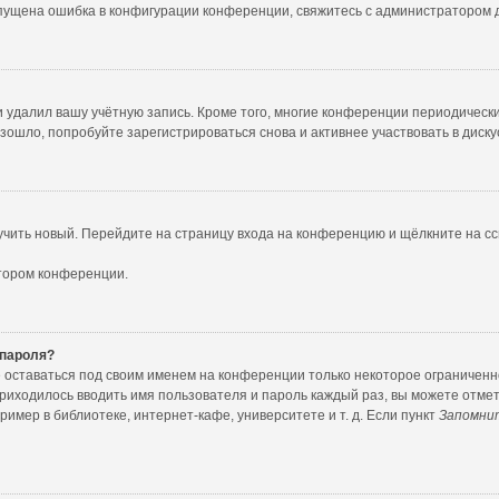
опущена ошибка в конфигурации конференции, свяжитесь с администратором 
и удалил вашу учётную запись. Кроме того, многие конференции периодичес
ошло, попробуйте зарегистрироваться снова и активнее участвовать в диску
лучить новый. Перейдите на страницу входа на конференцию и щёлкните на с
атором конференции.
 пароля?
е оставаться под своим именем на конференции только некоторое ограниченное
приходилось вводить имя пользователя и пароль каждый раз, вы можете отме
мер в библиотеке, интернет-кафе, университете и т. д. Если пункт
Запомни