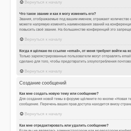
Вернуться к началу
Что такое звание и как я могу изменить его?
Звания, отображаемые под вашим именем, отражают количество 
можете напрямую изменять наименования званий на конференции
повысить своё звание. На большинстве конференций это запреще
Вернуться к началу
Когда я щёлкаю по ссылке «email», от меня требуют войти на 
Только зарегистрированные пользователи могут отправлять emai
сделано для того, чтобы предотвратить злоупотребления почтов
Вернуться к началу
Создание сообщений
Как мне создать новую тему или сообщение?
Для создания новой темы в форуме щёлкните по кнопке «Новая т
сообщение. Перечень ваших прав доступа находится внизу стран
Вернуться к началу
Как мне отредактировать или удалить сообщение?
Если вы не являетесь администратором или модератором конфере