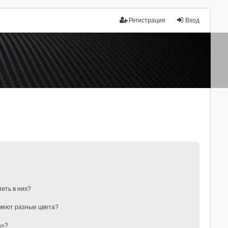
Регистрация
Вход
пить в них?
меют разные цвета?
а»?