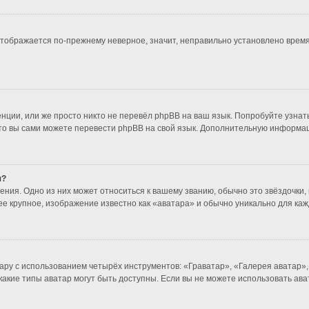
 отображается по-прежнему неверное, значит, неправильно установлено врем
нции, или же просто никто не перевёл phpBB на ваш язык. Попробуйте узнат
т, то вы сами можете перевести phpBB на свой язык. Дополнительную информ
я?
ния. Одно из них может относиться к вашему званию, обычно это звёздочки, 
ее крупное, изображение известно как «аватара» и обычно уникально для каж
ару с использованием четырёх инструментов: «Граватар», «Галерея аватар»
 какие типы аватар могут быть доступны. Если вы не можете использовать а