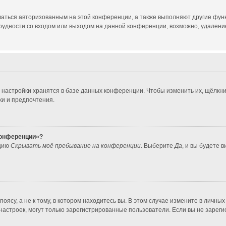
ваться авторизованным на этой конференции, а также выполняют другие функ
удности со входом или выходом на данной конференции, возможно, удаление
 настройки хранятся в базе данных конференции. Чтобы изменить их, щёлкни
ки и предпочтения.
 конференции»?
пцию
Скрывать моё пребывание на конференции
. Выберите
Да
, и вы будете 
ясу, а не к тому, в котором находитесь вы. В этом случае измените в личных 
во настроек, могут только зарегистрированные пользователи. Если вы не зарег