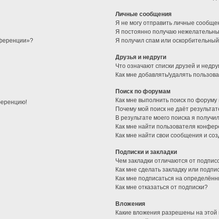
Личные сообщения
Я не могу отправить личные сообще
Я постоянно получаю нежелательны
нференции»?
Я получил спам или оскорбительный 
Друзья и недруги
Что означают списки друзей и недру
Как мне добавлять/удалять пользова
Поиск по форумам
Как мне выполнить поиск по форуму
ференцию!
Почему мой поиск не даёт результат
В результате моего поиска я получи
Как мне найти пользователя конфе
Как мне найти свои сообщения и со
Подписки и закладки
Чем закладки отличаются от подпис
Как мне сделать закладку или подп
Как мне подписаться на определён
Как мне отказаться от подписки?
Вложения
Какие вложения разрешены на этой