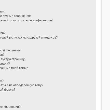
ния!
е личные сообщения!
email от кого-то с этой конференции!
гов?
телей в списках моих друзей и недругов?
 или форумам?
ов?
л пустую страницу!
ренции?
зданные мной темы?
ок?
исаться на определённую тему?
ный форум?
 конференции?