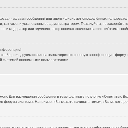
созданных вами сообщений или идентифицируют определённых пользователе
, так как они установлены её администратором. Пожалуйста, не засоряйте 
но, и модератор или администратор понизят значение вашего счётчика сооб
конференцию!
l-сообщения другим пользователям через встроенную в конференцию форму, 
ой системой анонимными пользователями.
ема». Для размещения сообщения в теме щёлкните по кнопке «Ответить». Во
иц форума или темы. Например: «Вы можете начинать темы», «Вы можете доб
нции, вы можете редактировать и удалять только свои собственные сообщен