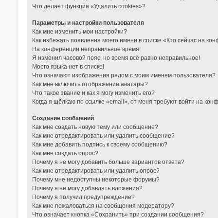
Что делает функция «Удалить cookies»?
Параметры и настройки пользователя
Как мне изменить мои настройки?
Как избежать появления моего имени в списке «Кто сейчас на ко
На конференции неправильное время!
Я изменил часовой пояс, но время всё равно неправильное!
Моего языка нет в списке!
Что означают изображения рядом с моим именем пользователя?
Как мне включить отображение аватары?
Что такое звание и как я могу изменить его?
Когда я щёлкаю по ссылке «email», от меня требуют войти на кон
Создание сообщений
Как мне создать новую тему или сообщение?
Как мне отредактировать или удалить сообщение?
Как мне добавить подпись к своему сообщению?
Как мне создать опрос?
Почему я не могу добавить больше вариантов ответа?
Как мне отредактировать или удалить опрос?
Почему мне недоступны некоторые форумы?
Почему я не могу добавлять вложения?
Почему я получил предупреждение?
Как мне пожаловаться на сообщения модератору?
Что означает кнопка «Сохранить» при создании сообщения?