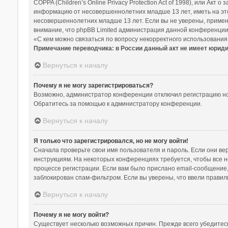
COPPA (Children’s Online Privacy Protection Act of 1998), или Ак
информацию от несовершеннолетних младше 13 лет, иметь на это
несовершеннолетних младше 13 лет. Если вы не уверены, примени
внимание, что phpBB Limited администрация данной конференции
«С кем можно связаться по вопросу некорректного использования
Примечание переводчика: в России данный акт не имеет юрид
Вернуться к началу
Почему я не могу зарегистрироваться?
Возможно, администратор конференции отключил регистрацию нов
Обратитесь за помощью к администратору конференции.
Вернуться к началу
Я только что зарегистрировался, но не могу войти!
Сначала проверьте свои имя пользователя и пароль. Если они ве
инструкциям. На некоторых конференциях требуется, чтобы все 
процессе регистрации. Если вам было прислано email-сообщение,
заблокирован спам-фильтром. Если вы уверены, что ввели правил
Вернуться к началу
Почему я не могу войти?
Существует несколько возможных причин. Прежде всего убедитесь