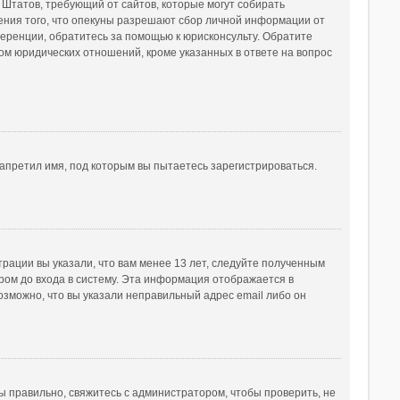
ых Штатов, требующий от сайтов, которые могут собирать
ения того, что опекуны разрешают сбор личной информации от
ференции, обратитесь за помощью к юрисконсульту. Обратите
ом юридических отношений, кроме указанных в ответе на вопрос
апретил имя, под которым вы пытаетесь зарегистрироваться.
рации вы указали, что вам менее 13 лет, следуйте полученным
ом до входа в систему. Эта информация отображается в
озможно, что вы указали неправильный адрес email либо он
ы правильно, свяжитесь с администратором, чтобы проверить, не