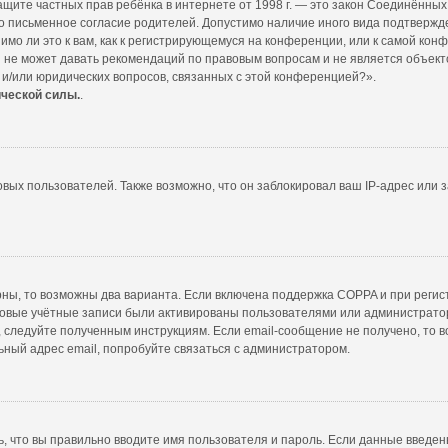
т о защите частных прав ребёнка в интернете от 1998 г. — это закон Соединённ
 письменное согласие родителей. Допустимо наличие иного вида подтвержд
мо ли это к вам, как к регистрирующемуся на конференции, или к самой кон
 не может давать рекомендаций по правовым вопросам и не является объект
 и/или юридических вопросов, связанных с этой конференцией?».
ической силы.
.
ых пользователей. Также возможно, что он заблокировал ваш IP-адрес или з
рны, то возможны два варианта. Если включена поддержка COPPA и при регист
новые учётные записи были активированы пользователями или администратор
 следуйте полученным инструкциям. Если email-сообщение не получено, то в
ьный адрес email, попробуйте связаться с администратором.
, что вы правильно вводите имя пользователя и пароль. Если данные введен