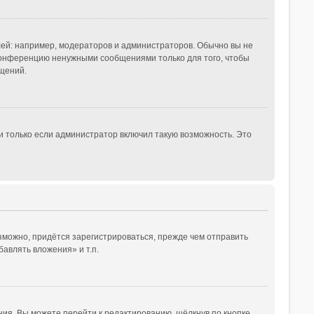
й: например, модераторов и администраторов. Обычно вы не
конференцию ненужными сообщениями только для того, чтобы
щений.
и только если администратор включил такую возможность. Это
зможно, придётся зарегистрироваться, прежде чем отправить
авлять вложения» и т.п.
ия. Вы можете перейти к редактированию, щёлкнув по кнопке