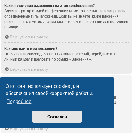
Какие вложения разрешены на этой конференции?
Администратор каждой конференции может разрешить или запретить
определённые типы вложений. Если вы не знаете, какие вложения
разрешены, свяжитесь с администратором конференции для получения
помощи.
Вернуться к началу
Как мне найти мои вложения?
Чтобы найти список добавленных вами вложений, перейдите в ваш
личный раздел и щёлкните по ссылке «Вложения».
Вернуться к началу
Информация о phpBB
Этот сайт использует cookies для
Кто написал эту конференцию?
обеспечения своей корректной работы.
Это программное обеспечение (в его исходной форме) создано и
Подробнее
распространяется
phpBB Limited
. Оно доступно на условиях GNU
General Public Licence, версии 2 (GPL-2.0) и может свободно
распространяться. Для получения более подробных сведений
Согласен
перейдите по ссылке
About phpBB
.
Вернуться к началу