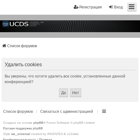
Регистрация
Вход
Список форумов
Удалить cookies
Вы уверены, что хотите удалить все cookie, установленные данной
конференцией?
Список форумов
Связаться с администрацией
Создано на основе
phpBB
® Forum Software © phpBB Limited
Русская поддержка phpBB
Style
we_universal
created by INVENTEA & v12mike
Конфиденциальность
|
Правила