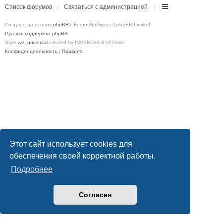
Список форумов
Связаться с администрацией
Создано на основе
phpBB
® Forum Software © phpBB Limited
Русская поддержка phpBB
Style
we_universal
created by INVENTEA & v12mike
Конфиденциальность
|
Правила
Этот сайт использует cookies для
обеспечения своей корректной работы.
Подробнее
Согласен