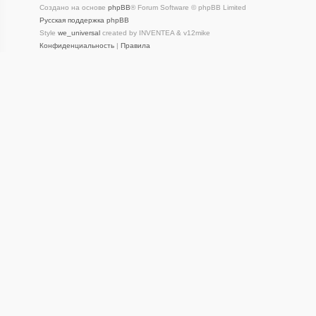
Создано на основе
phpBB
® Forum Software © phpBB Limited
Русская поддержка phpBB
Style
we_universal
created by INVENTEA & v12mike
Конфиденциальность
|
Правила