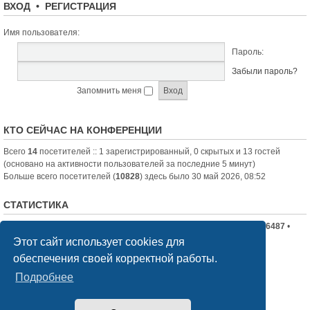
ВХОД
•
РЕГИСТРАЦИЯ
Имя пользователя:
Пароль:
Забыли пароль?
Запомнить меня
КТО СЕЙЧАС НА КОНФЕРЕНЦИИ
Всего
14
посетителей :: 1 зарегистрированный, 0 скрытых и 13 гостей
(основано на активности пользователей за последние 5 минут)
Больше всего посетителей (
10828
) здесь было 30 май 2026, 08:52
СТАТИСТИКА
Всего сообщений:
19710
• Всего тем:
2336
• Всего пользователей:
6487
•
Новый пользователь:
nord-jeka
Этот сайт использует cookies для
обеспечения своей корректной работы.
Список форумов
Связаться с администрацией
Подробнее
Создано на основе
phpBB
® Forum Software © phpBB Limited