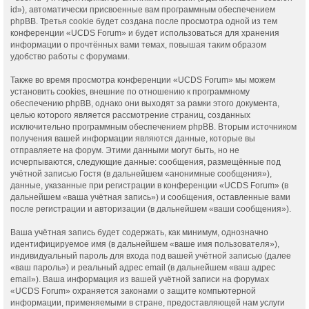
id»), автоматически присвоенные вам программным обеспечением
phpBB. Третья cookie будет создана после просмотра одной из тем
конференции «UCDS Forum» и будет использоваться для хранения
информации о прочтённых вами темах, повышая таким образом
удобство работы с форумами.
Также во время просмотра конференции «UCDS Forum» мы можем
установить cookies, внешние по отношению к программному
обеспечению phpBB, однако они выходят за рамки этого документа,
целью которого является рассмотрение страниц, созданных
исключительно программным обеспечением phpBB. Вторым источником
получения вашей информации являются данные, которые вы
отправляете на форум. Этими данными могут быть, но не
исчерпываются, следующие данные: сообщения, размещённые под
учётной записью Гостя (в дальнейшем «анонимные сообщения»),
данные, указанные при регистрации в конференции «UCDS Forum» (в
дальнейшем «ваша учётная запись») и сообщения, оставленные вами
после регистрации и авторизации (в дальнейшем «ваши сообщения»).
Ваша учётная запись будет содержать, как минимум, однозначно
идентифицируемое имя (в дальнейшем «ваше имя пользователя»),
индивидуальный пароль для входа под вашей учётной записью (далее
«ваш пароль») и реальный адрес email (в дальнейшем «ваш адрес
email»). Ваша информация из вашей учётной записи на форумах
«UCDS Forum» охраняется законами о защите компьютерной
информации, применяемыми в стране, предоставляющей нам услуги