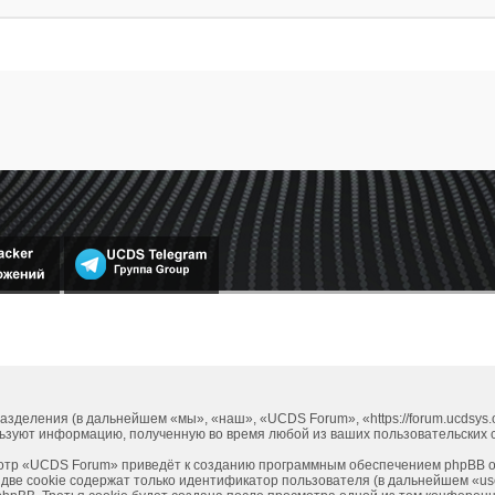
азделения (в дальнейшем «мы», «наш», «UCDS Forum», «https://forum.ucdsys
льзуют информацию, полученную во время любой из ваших пользовательских 
отр «UCDS Forum» приведёт к созданию программным обеспечением phpBB оп
две cookie содержат только идентификатор пользователя (в дальнейшем «use