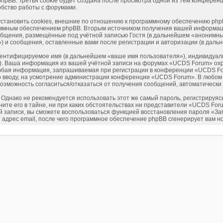
hpBB. Третья cookie будет создана после просмотра одной из тем конферен
обство работы с форумами.
ановить cookies, внешние по отношению к программному обеспечению phpBB,
аммным обеспечением phpBB. Вторым источником получения вашей информац
общения, размещённые под учётной записью Гостя (в дальнейшем «анонимны
 и сообщения, оставленные вами после регистрации и авторизации (в даль
идентифицируемое имя (в дальнейшем «ваше имя пользователя»), индивидуал
l»). Ваша информация из вашей учётной записи на форумах «UCDS Forum» о
юбая информация, запрашиваемая при регистрации в конференции «UCDS For
ко вводу, на усмотрение администрации конференции «UCDS Forum». В любом 
ь возможность согласиться/отказаться от получения сообщений, автоматичес
нако не рекомендуется использовать этот же самый пароль, регистрируясь 
те его в тайне, ни при каких обстоятельствах ни представители «UCDS Forum
ной записи, вы сможете воспользоваться функцией восстановления пароля 
 адрес email, после чего программное обеспечение phpBB сгенерирует вам н