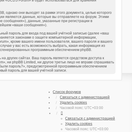
ции «UCDS Forum» и будет использоваться для хранения
 однако они выходят за рамки этого документа, целью которого
ии являются данные, которые вы отправляете на форум. Этими
е сообщения»), данные, указанные при регистрации в
нейшем «ваши сообщения»).
ьный пароль для входа под вашей учётной записью (далее «ваш
храняется законами о защите компьютерной информации,
um», кроме вашего имени пользователя, вашего пароля и вашего
случае у вас есть возможность выбрать, какая информация из
ки сгенерированных программным обеспечением phpBB.
на других сайтах. Ваш пароль является средством доступа к
», ни phpBB Limited, ни другое третье лицо не вправе спрашивать
«Забыли пароль?», предусмотренной программным обеспечением
овый пароль для вашей учётной записи.
Список форумов
Связаться с администрацией
Удалить cookies
Часовой пояс:
UTC+03:00
Связаться с администрацией
Удалить cookies
Часовой пояс:
UTC+03:00