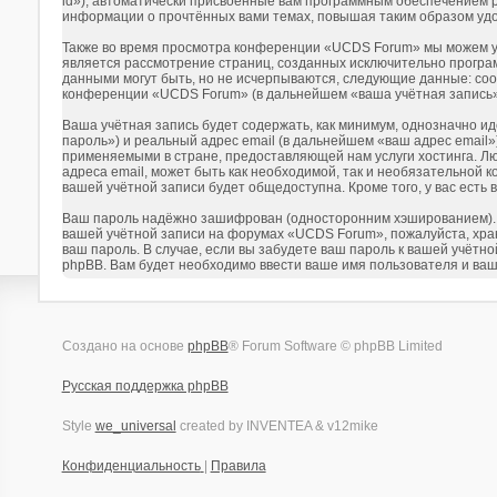
id»), автоматически присвоенные вам программным обеспечением p
информации о прочтённых вами темах, повышая таким образом уд
Также во время просмотра конференции «UCDS Forum» мы можем уст
является рассмотрение страниц, созданных исключительно прогр
данными могут быть, но не исчерпываются, следующие данные: со
конференции «UCDS Forum» (в дальнейшем «ваша учётная запись»)
Ваша учётная запись будет содержать, как минимум, однозначно 
пароль») и реальный адрес email (в дальнейшем «ваш адрес emai
применяемыми в стране, предоставляющей нам услуги хостинга. Л
адреса email, может быть как необходимой, так и необязательной 
вашей учётной записи будет общедоступна. Кроме того, у вас ест
Ваш пароль надёжно зашифрован (односторонним хэшированием). Од
вашей учётной записи на форумах «UCDS Forum», пожалуйста, храни
ваш пароль. В случае, если вы забудете ваш пароль к вашей учёт
phpBB. Вам будет необходимо ввести ваше имя пользователя и ваш
Создано на основе
phpBB
® Forum Software © phpBB Limited
Русская поддержка phpBB
Style
we_universal
created by INVENTEA & v12mike
Конфиденциальность
|
Правила