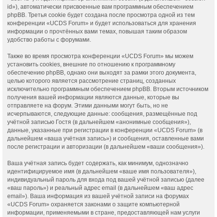
id»), автоматически присвоенные вам программным обеспечением
phpBB. Третья cookie будет создана после просмотра одной из тем
конференции «UCDS Forum» и будет использоваться для хранения
информации о прочтённых вами темах, повышая таким образом
удобство работы с форумами.
Также во время просмотра конференции «UCDS Forum» мы можем
установить cookies, внешние по отношению к программному
обеспечению phpBB, однако они выходят за рамки этого документа,
целью которого является рассмотрение страниц, созданных
исключительно программным обеспечением phpBB. Вторым источником
получения вашей информации являются данные, которые вы
отправляете на форум. Этими данными могут быть, но не
исчерпываются, следующие данные: сообщения, размещённые под
учётной записью Гостя (в дальнейшем «анонимные сообщения»),
данные, указанные при регистрации в конференции «UCDS Forum» (в
дальнейшем «ваша учётная запись») и сообщения, оставленные вами
после регистрации и авторизации (в дальнейшем «ваши сообщения»).
Ваша учётная запись будет содержать, как минимум, однозначно
идентифицируемое имя (в дальнейшем «ваше имя пользователя»),
индивидуальный пароль для входа под вашей учётной записью (далее
«ваш пароль») и реальный адрес email (в дальнейшем «ваш адрес
email»). Ваша информация из вашей учётной записи на форумах
«UCDS Forum» охраняется законами о защите компьютерной
информации, применяемыми в стране, предоставляющей нам услуги