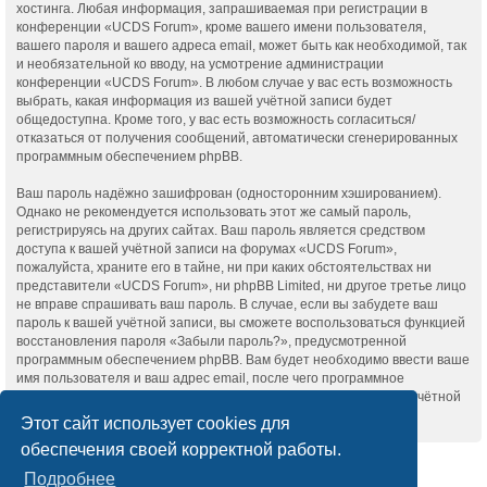
хостинга. Любая информация, запрашиваемая при регистрации в
конференции «UCDS Forum», кроме вашего имени пользователя,
вашего пароля и вашего адреса email, может быть как необходимой, так
и необязательной ко вводу, на усмотрение администрации
конференции «UCDS Forum». В любом случае у вас есть возможность
выбрать, какая информация из вашей учётной записи будет
общедоступна. Кроме того, у вас есть возможность согласиться/
отказаться от получения сообщений, автоматически сгенерированных
программным обеспечением phpBB.
Ваш пароль надёжно зашифрован (односторонним хэшированием).
Однако не рекомендуется использовать этот же самый пароль,
регистрируясь на других сайтах. Ваш пароль является средством
доступа к вашей учётной записи на форумах «UCDS Forum»,
пожалуйста, храните его в тайне, ни при каких обстоятельствах ни
представители «UCDS Forum», ни phpBB Limited, ни другое третье лицо
не вправе спрашивать ваш пароль. В случае, если вы забудете ваш
пароль к вашей учётной записи, вы сможете воспользоваться функцией
восстановления пароля «Забыли пароль?», предусмотренной
программным обеспечением phpBB. Вам будет необходимо ввести ваше
имя пользователя и ваш адрес email, после чего программное
обеспечение phpBB сгенерирует вам новый пароль для вашей учётной
записи.
Этот сайт использует cookies для
обеспечения своей корректной работы.
Список форумов
Связаться с администрацией
Подробнее