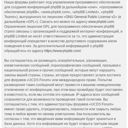
Наши форумы работают под управлением программного обеспечения
для создания конференций phpBB (в дальнейшем «они», «программное
обеспечение phpBB», «www.phpbb.com», «phpBB Limited», «phpBB
Teams»), выпущенного по лицензии «
GNU General Public License v2
» (в
дальнейшем «GPL»). Скачать его можно по адресу
www.phpbb.com
.
Ограничения лицензии GPL для программного обеспечения phpBB
строго связаны с организацией и поддержкой интернет-конференций, и
phpBB Limited не несёт ответственности за то, что администрация
конференций определяет в качестве допустимого содержания и/или
поведения в них. За дополнительной информацией о phpBB
обращайтесь по адресу
https://www.phpbb.com/
.
Вы соглашаетесь не размещать оскорбительных, угрожающих,
клеветнических сообщений, порнографических сообщений, призывов к
национальной розни и прочих сообщений, которые могут нарушить
законы вашей страны, страны, которая предоставляет услуги хостинга
для форумов «UCDS Forum» или международное право. Попытки
размещения таких сообщений могут привести к вашему немедленному
отключению от конференции, при этом ваш провайдер будет поставлен
в известность, если мы сочтём это нужным. IP-адреса всех сообщений
сохраняются для возможности проведения такой политики. Вы
соглашаетесь с тем, что администраторы форумов «UCDS Forum»
имеют право удалить, отредактировать, перенести или закрыть любую
тему в любое время по своему усмотрению. Как пользователь вы
согласны с тем, что введённая вами информация будет храниться в
базе данных. Хотя эта информация не будет открыта третьим лицам