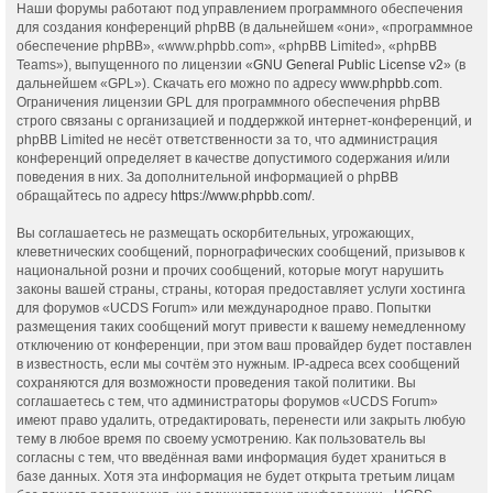
Наши форумы работают под управлением программного обеспечения
для создания конференций phpBB (в дальнейшем «они», «программное
обеспечение phpBB», «www.phpbb.com», «phpBB Limited», «phpBB
Teams»), выпущенного по лицензии «
GNU General Public License v2
» (в
дальнейшем «GPL»). Скачать его можно по адресу
www.phpbb.com
.
Ограничения лицензии GPL для программного обеспечения phpBB
строго связаны с организацией и поддержкой интернет-конференций, и
phpBB Limited не несёт ответственности за то, что администрация
конференций определяет в качестве допустимого содержания и/или
поведения в них. За дополнительной информацией о phpBB
обращайтесь по адресу
https://www.phpbb.com/
.
Вы соглашаетесь не размещать оскорбительных, угрожающих,
клеветнических сообщений, порнографических сообщений, призывов к
национальной розни и прочих сообщений, которые могут нарушить
законы вашей страны, страны, которая предоставляет услуги хостинга
для форумов «UCDS Forum» или международное право. Попытки
размещения таких сообщений могут привести к вашему немедленному
отключению от конференции, при этом ваш провайдер будет поставлен
в известность, если мы сочтём это нужным. IP-адреса всех сообщений
сохраняются для возможности проведения такой политики. Вы
соглашаетесь с тем, что администраторы форумов «UCDS Forum»
имеют право удалить, отредактировать, перенести или закрыть любую
тему в любое время по своему усмотрению. Как пользователь вы
согласны с тем, что введённая вами информация будет храниться в
базе данных. Хотя эта информация не будет открыта третьим лицам