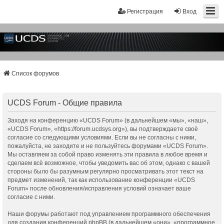
Регистрация
Вход
Список форумов
UCDS Forum - Общие правила
Заходя на конференцию «UCDS Forum» (в дальнейшем «мы», «наш»,
«UCDS Forum», «https://forum.ucdsys.org»), вы подтверждаете своё
согласие со следующими условиями. Если вы не согласны с ними,
пожалуйста, не заходите и не пользуйтесь форумами «UCDS Forum».
Мы оставляем за собой право изменять эти правила в любое время и
сделаем всё возможное, чтобы уведомить вас об этом, однако с вашей
стороны было бы разумным регулярно просматривать этот текст на
предмет изменений, так как использование конференции «UCDS
Forum» после обновления/исправления условий означает ваше
согласие с ними.
Наши форумы работают под управлением программного обеспечения
для создания конференций phpBB (в дальнейшем «они», «программное