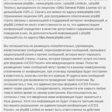
обеспечение phpBB», «www.phpbb.com», «phpBB Limited», «phpBB
Teams»), выпущенного по лицензии «
GNU General Public License v2
» (в
дальнейшем «GPL»). Скачать его можно по адресу
www.phpbb.com
.
Ограничения лицензии GPL для программного обеспечения phpBB
строго связаны с организацией и поддержкой интернет-конференций, и
phpBB Limited не несёт ответственности за то, что администрация
конференций определяет в качестве допустимого содержания и/или
поведения в них. За дополнительной информацией о phpBB
обращайтесь по адресу
https://www.phpbb.com/
.
Вы соглашаетесь не размещать оскорбительных, угрожающих,
клеветнических сообщений, порнографических сообщений, призывов к
национальной розни и прочих сообщений, которые могут нарушить
законы вашей страны, страны, которая предоставляет услуги хостинга
для форумов «UCDS Forum» или международное право. Попытки
размещения таких сообщений могут привести к вашему немедленному
отключению от конференции, при этом ваш провайдер будет поставлен
в известность, если мы сочтём это нужным. IP-адреса всех сообщений
сохраняются для возможности проведения такой политики. Вы
соглашаетесь с тем, что администраторы форумов «UCDS Forum»
имеют право удалить, отредактировать, перенести или закрыть любую
тему в любое время по своему усмотрению. Как пользователь вы
согласны с тем, что введённая вами информация будет храниться в
базе данных. Хотя эта информация не будет открыта третьим лицам
без вашего разрешения, ни администрация конференции «UCDS
Forum», ни phpBB Limited не может быть ответственна за действия