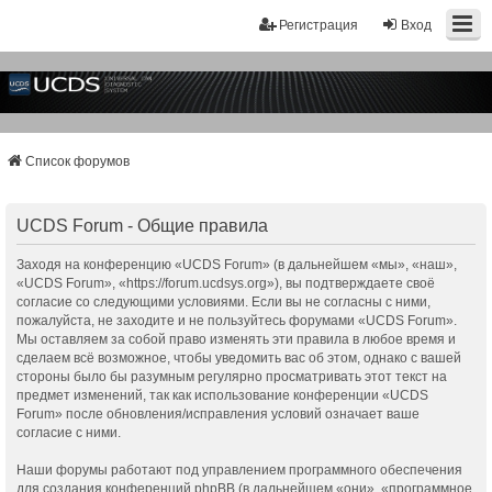
Регистрация
Вход
Список форумов
UCDS Forum - Общие правила
Заходя на конференцию «UCDS Forum» (в дальнейшем «мы», «наш»,
«UCDS Forum», «https://forum.ucdsys.org»), вы подтверждаете своё
согласие со следующими условиями. Если вы не согласны с ними,
пожалуйста, не заходите и не пользуйтесь форумами «UCDS Forum».
Мы оставляем за собой право изменять эти правила в любое время и
сделаем всё возможное, чтобы уведомить вас об этом, однако с вашей
стороны было бы разумным регулярно просматривать этот текст на
предмет изменений, так как использование конференции «UCDS
Forum» после обновления/исправления условий означает ваше
согласие с ними.
Наши форумы работают под управлением программного обеспечения
для создания конференций phpBB (в дальнейшем «они», «программное