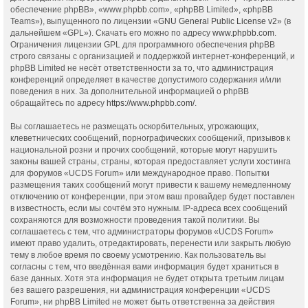
обеспечение phpBB», «www.phpbb.com», «phpBB Limited», «phpBB
Teams»), выпущенного по лицензии «
GNU General Public License v2
» (в
дальнейшем «GPL»). Скачать его можно по адресу
www.phpbb.com
.
Ограничения лицензии GPL для программного обеспечения phpBB
строго связаны с организацией и поддержкой интернет-конференций, и
phpBB Limited не несёт ответственности за то, что администрация
конференций определяет в качестве допустимого содержания и/или
поведения в них. За дополнительной информацией о phpBB
обращайтесь по адресу
https://www.phpbb.com/
.
Вы соглашаетесь не размещать оскорбительных, угрожающих,
клеветнических сообщений, порнографических сообщений, призывов к
национальной розни и прочих сообщений, которые могут нарушить
законы вашей страны, страны, которая предоставляет услуги хостинга
для форумов «UCDS Forum» или международное право. Попытки
размещения таких сообщений могут привести к вашему немедленному
отключению от конференции, при этом ваш провайдер будет поставлен
в известность, если мы сочтём это нужным. IP-адреса всех сообщений
сохраняются для возможности проведения такой политики. Вы
соглашаетесь с тем, что администраторы форумов «UCDS Forum»
имеют право удалить, отредактировать, перенести или закрыть любую
тему в любое время по своему усмотрению. Как пользователь вы
согласны с тем, что введённая вами информация будет храниться в
базе данных. Хотя эта информация не будет открыта третьим лицам
без вашего разрешения, ни администрация конференции «UCDS
Forum», ни phpBB Limited не может быть ответственна за действия