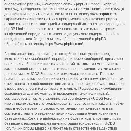
обеспечение phpBB», «www.phpbb.com», «phpBB Limited», «phpBB
Teams»), выпущенного по лицензии «
GNU General Public License v2
» (в
дальнейшем «GPL»). Скачать его можно по адресу
www.phpbb.com
.
Ограничения лицензии GPL для программного обеспечения phpBB
строго связаны с организацией и поддержкой интернет-конференций, и
phpBB Limited не несёт ответственности за то, что администрация
конференций определяет в качестве допустимого содержания и/или
поведения в них. За дополнительной информацией о phpBB
обращайтесь по адресу
https://www.phpbb.com/
.
Вы соглашаетесь не размещать оскорбительных, угрожающих,
клеветнических сообщений, порнографических сообщений, призывов к
национальной розни и прочих сообщений, которые могут нарушить
законы вашей страны, страны, которая предоставляет услуги хостинга
для форумов «UCDS Forum» или международное право. Попытки
размещения таких сообщений могут привести к вашему немедленному
отключению от конференции, при этом ваш провайдер будет поставлен
в известность, если мы сочтём это нужным. IP-адреса всех сообщений
сохраняются для возможности проведения такой политики. Вы
соглашаетесь с тем, что администраторы форумов «UCDS Forum»
имеют право удалить, отредактировать, перенести или закрыть любую
тему в любое время по своему усмотрению. Как пользователь вы
согласны с тем, что введённая вами информация будет храниться в
базе данных. Хотя эта информация не будет открыта третьим лицам
без вашего разрешения, ни администрация конференции «UCDS
Forum», ни phpBB Limited не может быть ответственна за действия