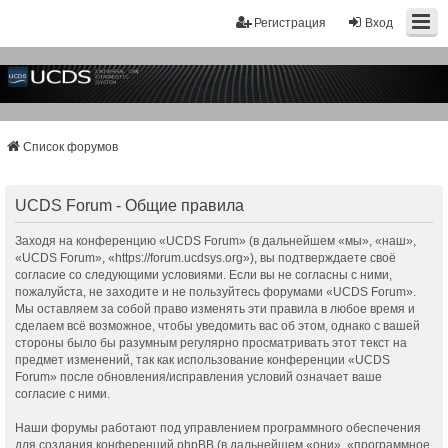
Регистрация
Вход
Список форумов
UCDS Forum - Общие правила
Заходя на конференцию «UCDS Forum» (в дальнейшем «мы», «наш»,
«UCDS Forum», «https://forum.ucdsys.org»), вы подтверждаете своё
согласие со следующими условиями. Если вы не согласны с ними,
пожалуйста, не заходите и не пользуйтесь форумами «UCDS Forum».
Мы оставляем за собой право изменять эти правила в любое время и
сделаем всё возможное, чтобы уведомить вас об этом, однако с вашей
стороны было бы разумным регулярно просматривать этот текст на
предмет изменений, так как использование конференции «UCDS
Forum» после обновления/исправления условий означает ваше
согласие с ними.
Наши форумы работают под управлением программного обеспечения
для создания конференций phpBB (в дальнейшем «они», «программное