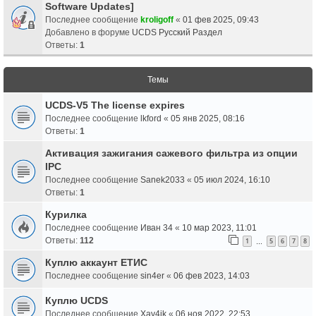
Software Updates]
Последнее сообщение
kroligoff
«
01 фев 2025, 09:43
Добавлено в форуме
UCDS Русский Раздел
Ответы:
1
Темы
UCDS-V5 The license expires
Последнее сообщение
lkford
«
05 янв 2025, 08:16
Ответы:
1
Активация зажигания сажевого фильтра из опции
IPC
Последнее сообщение
Sanek2033
«
05 июл 2024, 16:10
Ответы:
1
Курилка
Последнее сообщение
Иван 34
«
10 мар 2023, 11:01
Ответы:
112
1
5
6
7
8
…
Куплю аккаунт ЕТИС
Последнее сообщение
sin4er
«
06 фев 2023, 14:03
Куплю UCDS
Последнее сообщение
Xav4ik
«
06 ноя 2022, 22:53