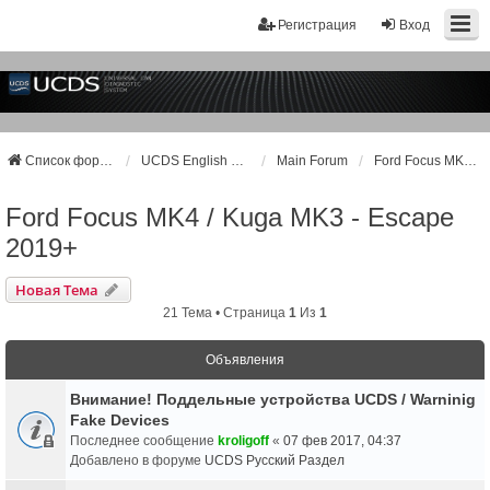
Регистрация
Вход
Список форумов
UCDS English Support
Main Forum
Ford Focus MK4 / Kuga MK3 - Escape 2019+
Ford Focus MK4 / Kuga MK3 - Escape
2019+
Новая Тема
21 Тема • Страница
1
Из
1
Объявления
Внимание! Поддельные устройства UCDS / Warninig
Fake Devices
Последнее сообщение
kroligoff
«
07 фев 2017, 04:37
Добавлено в форуме
UCDS Русский Раздел