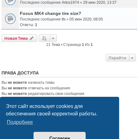
Последнее сообщение
Artos1974
«
29 июн 2020, 13:37
Focus MK4 change tire size?
Последнее сообщение
tts
«
05 июн 2020, 08:05
Ответы:
1
Новая Тема
21 Тема • Страница
1
Из
1
Перейти
ПРАВА ДОСТУПА
Вы
не можете
начинать темы
Вы
не можете
отвечать на сообщения
Вы
не можете
редактировать свои сообщения
Вы
не можете
удалять свои сообщения
Вы
не можете
добавлять вложения
Этот сайт использует cookies для
обеспечения своей корректной работы.
Список форумов
Связаться с администрацией
Подробнее
Создано на основе
phpBB
® Forum Software © phpBB Limited
Согласен
Русская поддержка phpBB