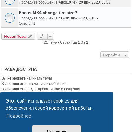
Последнее сообщение
Artos1974
«
29 июн 2020, 13:37
Focus MK4 change tire size?
Последнее сообщение
tts
«
05 июн 2020, 08:05
Ответы:
1
Новая Тема
21 Тема • Страница
1
Из
1
Перейти
ПРАВА ДОСТУПА
Вы
не можете
начинать темы
Вы
не можете
отвечать на сообщения
Вы
не можете
редактировать свои сообщения
Вы
не можете
удалять свои сообщения
Вы
не можете
добавлять вложения
Этот сайт использует cookies для
обеспечения своей корректной работы.
Список форумов
Связаться с администрацией
Подробнее
Создано на основе
phpBB
® Forum Software © phpBB Limited
Согласен
Русская поддержка phpBB