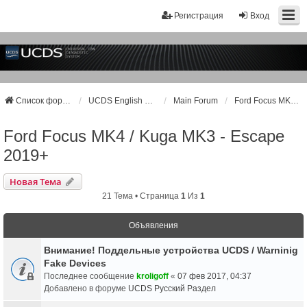
Регистрация
Вход
Список форумов
UCDS English Support
Main Forum
Ford Focus MK4 / Kuga MK3 - Escape 2019+
Ford Focus MK4 / Kuga MK3 - Escape
2019+
Новая Тема
21 Тема • Страница
1
Из
1
Объявления
Внимание! Поддельные устройства UCDS / Warninig
Fake Devices
Последнее сообщение
kroligoff
«
07 фев 2017, 04:37
Добавлено в форуме
UCDS Русский Раздел