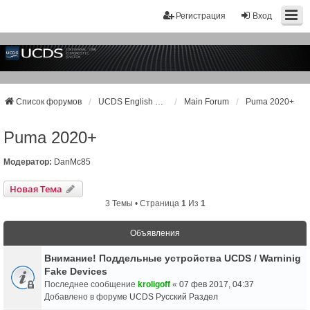
Регистрация
Вход
Список форумов
UCDS English Support
Main Forum
Puma 2020+
Puma 2020+
Модератор:
DanMc85
Новая Тема
3 Темы • Страница
1
Из
1
Объявления
Внимание! Поддельные устройства UCDS / Warninig
Fake Devices
Последнее сообщение
kroligoff
«
07 фев 2017, 04:37
Добавлено в форуме
UCDS Русский Раздел