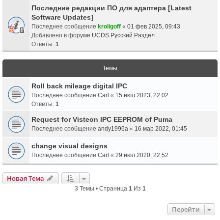
Последние редакции ПО для адаптера [Latest
Software Updates]
Последнее сообщение
kroligoff
«
01 фев 2025, 09:43
Добавлено в форуме
UCDS Русский Раздел
Ответы:
1
Темы
Roll back mileage digital IPC
Последнее сообщение
Carl
«
15 июл 2023, 22:02
Ответы:
1
Request for Visteon IPC EEPROM of Puma
Последнее сообщение
andy1996a
«
16 мар 2022, 01:45
change visual designs
Последнее сообщение
Carl
«
29 июл 2020, 22:52
Новая Тема
3 Темы • Страница
1
Из
1
Перейти