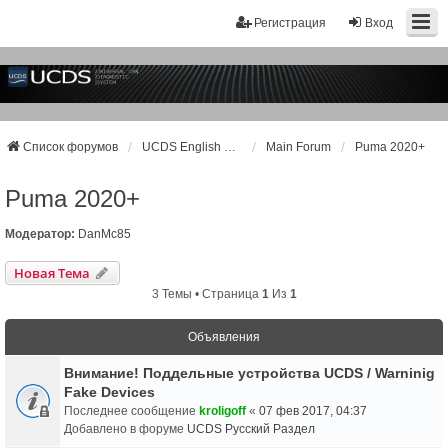
Регистрация
Вход
Список форумов
UCDS English Support
Main Forum
Puma 2020+
Puma 2020+
Модератор:
DanMc85
Новая Тема
3 Темы • Страница
1
Из
1
Объявления
Внимание! Поддельные устройства UCDS / Warninig
Fake Devices
Последнее сообщение
kroligoff
«
07 фев 2017, 04:37
Добавлено в форуме
UCDS Русский Раздел