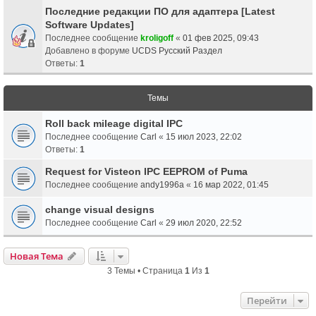
Последние редакции ПО для адаптера [Latest
Software Updates]
Последнее сообщение
kroligoff
«
01 фев 2025, 09:43
Добавлено в форуме
UCDS Русский Раздел
Ответы:
1
Темы
Roll back mileage digital IPC
Последнее сообщение
Carl
«
15 июл 2023, 22:02
Ответы:
1
Request for Visteon IPC EEPROM of Puma
Последнее сообщение
andy1996a
«
16 мар 2022, 01:45
change visual designs
Последнее сообщение
Carl
«
29 июл 2020, 22:52
Новая Тема
3 Темы • Страница
1
Из
1
Перейти