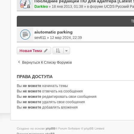
Последние редакции ПО для адаптера [Latest 
Darkleo
»
18 янв 2013, 01:38
» в форуме
UCDS Русский Р
Т
aiutomatic parking
sev611
»
12 мар 2024, 22:39
Новая Тема
Вернуться К Списку Форумов
ПРАВА ДОСТУПА
Вы
не можете
начинать темы
Вы
не можете
отвечать на сообщения
Вы
не можете
редактировать свои сообщения
Вы
не можете
удалять свои сообщения
Вы
не можете
добавлять вложения
Создано на основе
phpBB
® Forum Software © phpBB Limited
Русская поддержка phpBB