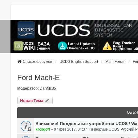
Список форумов
UCDS English Support
Main Forum
Fo
Ford Mach-E
Модератор:
DanMc85
Новая Тема
ОБЪЯ
Внимание! Поддельные устройства UCDS / War
kroligoff
»
07 фев 2017, 04:37
» в форуме
UCDS Русский Р