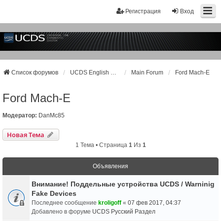
Регистрация
Вход
Список форумов
UCDS English Support
Main Forum
Ford Mach-E
Ford Mach-E
Модератор:
DanMc85
Новая Тема
1 Тема • Страница
1
Из
1
Объявления
Внимание! Поддельные устройства UCDS / Warninig
Fake Devices
Последнее сообщение
kroligoff
«
07 фев 2017, 04:37
Добавлено в форуме
UCDS Русский Раздел