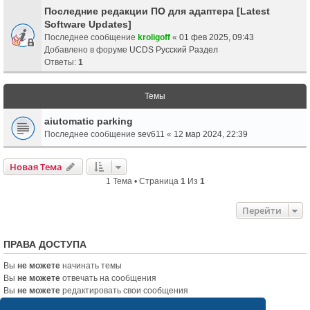
Последние редакции ПО для адаптера [Latest
Software Updates]
Последнее сообщение
kroligoff
«
01 фев 2025, 09:43
Добавлено в форуме
UCDS Русский Раздел
Ответы:
1
Темы
aiutomatic parking
Последнее сообщение
sev611
«
12 мар 2024, 22:39
Новая Тема
1 Тема • Страница
1
Из
1
Перейти
ПРАВА ДОСТУПА
Вы
не можете
начинать темы
Вы
не можете
отвечать на сообщения
Вы
не можете
редактировать свои сообщения
Вы
не можете
удалять свои сообщения