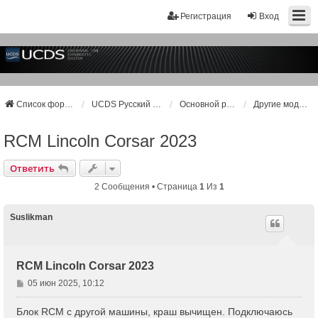
Регистрация
Вход
Список форумов
UCDS Русский Раздел
Основной раздел
Другие модели (общая тема)
RCM Lincoln Corsar 2023
Ответить
2 Сообщения • Страница
1
Из
1
Suslikman
RCM Lincoln Corsar 2023
С
05 июн 2025, 10:12
о
о
Блок RCM с другой машины, краш вычищен. Подключаюсь