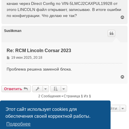
б
качаю через Direct Config по VIN-5LMCJ2CAXPUL19928 от
щ
этого LINCOLN файл открывает, записываю. В итоге ошибки
е
по конфигурации. Что делаю не так?
н
В
е
и
р
е
н
Suslikman
у
т
ь
с
Re: RCM Lincoln Corsar 2023
я
С
19 июн 2025, 20:18
к
о
н
а
о
Проблема решена заменой блока.
ч
б
В
а
щ
е
л
е
р
у
Ответить
н
н
и
у
2 Сообщения • Страница
1
Из
1
е
т
ь
Перейти
с
Этот сайт использует cookies для
я
обеспечения своей корректной работы.
к
н
Список форумов
Связаться с администрацией
Подробнее
а