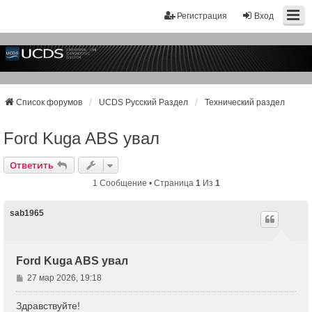
Регистрация
Вход
Список форумов
UCDS Русский Раздел
Технический раздел
Ford Kuga ABS увал
Ответить
1 Сообщение • Страница
1
Из
1
sab1965
Ford Kuga ABS увал
С
27 мар 2026, 19:18
о
о
Здравствуйте!