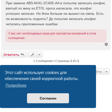
б
При замене ABS AV41-2C405-AA и попытке записать конфиг,
щ
взятый по вину из ETIS, прога написала, что конфиг
е
успешно записан. Но блок больше не вышел на связь. Есть
н
ли возможность поднять? До попытки записать конфиг
и
е
читались приложенные ошибки.
У вас нет необходимых прав для просмотра вложений в этом
сообщении.
В
е
р
Ответить
н
у
1 Сообщение • Страница
1
Из
1
т
ь
Перейти
с
Этот сайт использует cookies для
я
обеспечения своей корректной работы.
к
н
Список форумов
Связаться с администрацией
Подробнее
а
ч
Создано на основе
phpBB
® Forum Software © phpBB Limited
а
Согласен
Русская поддержка phpBB
л
Style
we_universal
created by INVENTEA & v12mike
у
Конфиденциальность
|
Правила