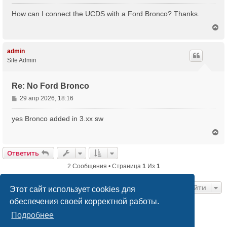
о
о
How can I connect the UCDS with a Ford Bronco? Thanks.
б
В
щ
е
е
р
н
н
admin
и
у
Site Admin
е
т
ь
с
Re: No Ford Bronco
я
С
29 апр 2026, 18:16
к
о
н
а
о
yes Bronco added in 3.xx sw
ч
б
В
а
щ
е
л
е
р
у
Ответить
н
н
и
у
2 Сообщения • Страница
1
Из
1
е
т
ь
Перейти
с
Этот сайт использует cookies для
я
обеспечения своей корректной работы.
к
н
Список форумов
Связаться с администрацией
Подробнее
а