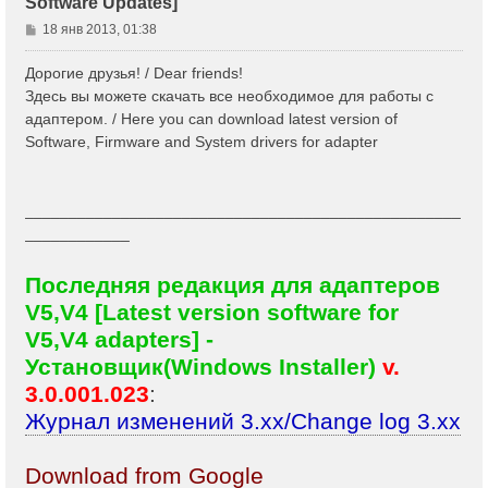
Software Updates]
С
18 янв 2013, 01:38
о
о
Дорогие друзья! / Dear friends!
б
Здесь вы можете скачать все необходимое для работы с
щ
адаптером. / Here you can download latest version of
е
Software, Firmware and System drivers for adapter
н
и
е
__________________________________________________
____________
Последняя редакция для адаптеров
V5,V4 [Latest version software for
V5,V4 adapters] -
Установщик(Windows Installer)
v.
3.0.001.023
:
Журнал изменений 3.xx/Change log 3.xx
Download from Google