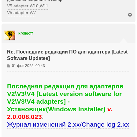
V5 adapter W10,W11
V5 adapter W7
В
е
р
н
kroligoff
у
т
ь
с
Re: Последние редакции ПО для адаптера [Latest
я
Software Updates]
к
н
С
01 фев 2025, 09:43
а
о
ч
о
а
б
л
Последняя редакция для адаптеров
щ
у
V2\V3\V4 [Latest version software for
е
н
V2\V3\V4 adapters] -
и
Установщик(Windows Installer)
v.
е
2.0.008.023
:
Журнал изменений 2.xx/Change log 2.xx